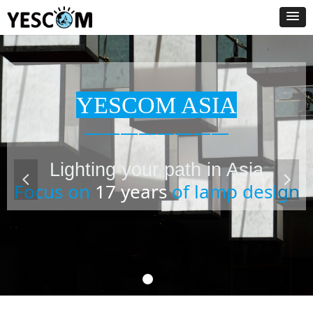
YESCOM ASIA
————————
Lighting your path in Asia
넳
넲
Focus on
17 years
of lamp design