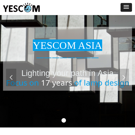
YESCOM ASIA
————————
Lighting your path in Asia
넳
넲
Focus on
17 years
of lamp design